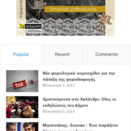
λειτουργεί με τον συντονισμό της Ελληνικής και της
Δημοτικής Αστυνομίας, διευρύνει την δραστηριότητά του
στην επικοινωνία και τον κοινό σχεδιασμό όλων των
φορέων και των υπηρεσιών που έχουν επωμιστεί την
ευθύνη για την υγειονομική πρόληψη και προστασία των
πολιτών.
Popular
Recent
Comments
νέα μέτρα
covid-19
Νέο φορολογικό νομοσχέδιο για την
Δήμος Αθηναίων
πάταξη της φοροδιαφυγής
December 5, 2023
Χριστούγεννα στο Χαλάνδρι- Ολες οι
εκδηλώσεις του Δήμου
December 5, 2023
Μητσοτάκης -Σουνακ : Ένα παράξενο