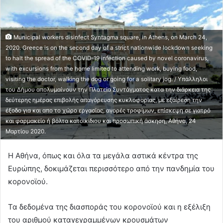
Municipal workers disinfect Syntagma square, in Athens, on March 24,
2020. Greece is on the second day of a strict nationwide lockdown seeking
to halt the spread of the COVID-19 infection caused by novel coronavirus,
with excursions from the home limited to attending work, buying food,
visiting the doctor, walking the dog or going for a solitary jog. / Υπάλληλοι
του Δήμου απολυμαίνουν την Πλατεία Συντάγματος κατα την διάρκεια της
δεύτερης ημέρας επιβολής απαγόρευσης κυκλοφορίας, με εξαίρεση την
έξοδο για και απο το χώρο εργασίας, αγορές τροφίμων, επίσκεψη σε γιατρό
και φαρμακείο ή βόλτα κατοικίδιου και προσωπική άσκηση, Αθήνα, 24
Μαρτίου 2020.
Η Αθήνα, όπως και όλα τα μεγάλα αστικά κέντρα της
Ευρώπης, δοκιμάζεται περισσότερο από την πανδημία του
κορονοϊού.
Τα δεδομένα της διασποράς του κορονοϊού και η εξέλιξη
του αριθμού καταγεγραμμένων κρουσμάτων