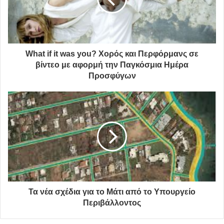
What if it was you? Χορός και Περφόρμανς σε
βίντεο με αφορμή την Παγκόσμια Ημέρα
Προσφύγων
Ο Δήμαρχος Αμαρουσίου κ. Θεόδωρος Αμπατζόγλου
υπογράμμισε:
«
Είμαστε πολύ χαρούμενοι σήμερα με την παράδοση
αυτών των σύγχρονων εργαλείων για την εφαρμογή του
προγράμματος ανακύκλωσης στην πόλη μας και την
αξιοποίηση των ειδών ανακύκλωσης.
Σε πολλούς τομείς ο Δήμος Αμαρουσίου όλα τα
Τα νέα σχέδια για το Μάτι από το Υπουργείο
προηγούμενα χρόνια έχει πρωτοπορήσει. Θέλουμε και
Περιβάλλοντος
φιλοδοξούμε να είμαστε πρωτοπόροι και στον τομέα της