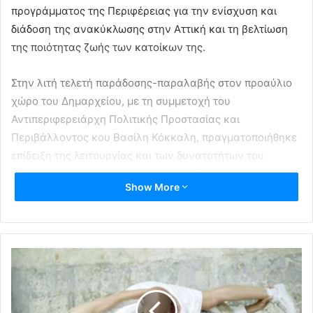
προγράμματος της Περιφέρειας για την ενίσχυση και
διάδοση της ανακύκλωσης στην Αττική και τη βελτίωση
της ποιότητας ζωής των κατοίκων της.
Στην λιτή τελετή παράδοσης-παραλαβής στον προαύλιο
χώρο του Δημαρχείου, με τη συμμετοχή του
Αντιπεριφερειάρχη Πολιτικής Προστασίας και
Περιβάλλοντος κου Βασίλη Κόκκαλη, πραγματοποιήθηκε
επίδειξη της λειτουργίας και των δυνατοτήτων του
σύγχρονου απορριμματοφόρου, καθώς του τρόπου
Show More
αξιοποίησης των κάδων εσωτερικής ανακύκλωσης που
θα τοποθετηθούν σε δομές του Δήμου για τη συλλογή
χαρτιού, γυαλιού και αλουμινίου και των κάδων
βιοαποβλήτων που θα τοποθετηθούν αντίστοιχα σε
καταστήματα υγειονομικού ενδιαφέροντος.