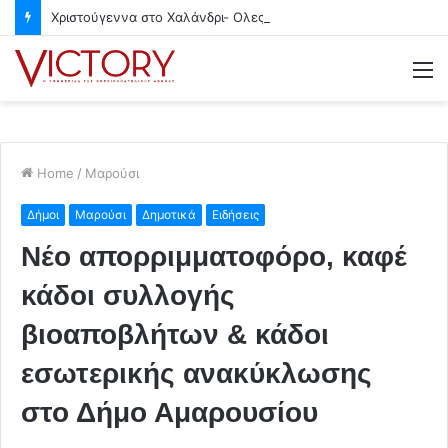
Χριστούγεννα στο Χαλάνδρι- Ολες οι εκδηλώσεις του Δήμου
M
Home
/
Μαρούσι
Δήμοι
Μαρούσι
Δημοτικά
Ειδήσεις
Νέο απορριμματοφόρο, καφέ
κάδοι συλλογής
βιοαποβλήτων & κάδοι
εσωτερικής ανακύκλωσης
στο Δήμο Αμαρουσίου