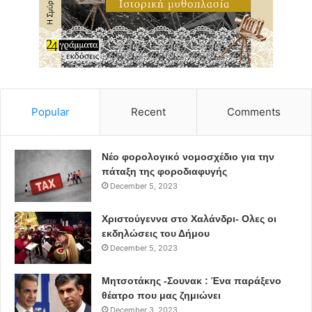
Δημοτικού Συμβουλίου κ. Δημήτρης Σμυρνής, ο
Αντιδήμαρχος της Τεχνικής Υπηρεσίας κ. Ευάγγελος
Κάββαλος και η Γενική Γραμματέας του Δήμου κας Νίκη
Γκοτσοπούλου.
Αντικείμενο της συζήτησης ήταν τα έργα που διεκδικεί ο
Popular
Recent
Comments
Δήμος Αμαρουσίου με χρηματοδότηση από την
Περιφέρεια Αττικής, με προτεραιότητα αυτά της
αντιπλημμυρικής προστασίας και ομβρίων και γενικότερα
Νέο φορολογικό νομοσχέδιο για την
τα έργα που έχει ανάγκη η πόλη του Αμαρουσίου για την
πάταξη της φοροδιαφυγής
December 5, 2023
ασφάλεια των κατοίκων της.
Χριστούγεννα στο Χαλάνδρι- Ολες οι
εκδηλώσεις του Δήμου
ανακύκλωση
Περιβάλλον
December 5, 2023
Δήμος Αμαρουσίου
περιφέρεια Αττικής
Μητσοτάκης -Σουνακ : Ένα παράξενο
θέατρο που μας ζημιώνει
December 3, 2023