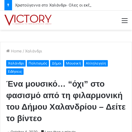
Χριστούγεννα στο Χαλάνδρι- Ολες οι εκδηλώσεις του Δήμου
M
Home
/
Χαλάνδρι
Χαλάνδρι
Πολιτισμός
Δήμοι
Μουσική
Αλληλεγγύη
Ειδήσεις
Ένα μουσικό… “όχι” στο
φασισμό από τη φιλαρμονική
του Δήμου Χαλανδρίου – Δείτε
το βίντεο
October 4, 2020
Less than a minute