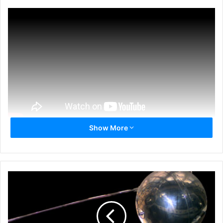
Show More
φασισμός
όχι
Χρυσή Αυγή
φιλαρμονική Δήμου Χαλανδρίου
μουσική