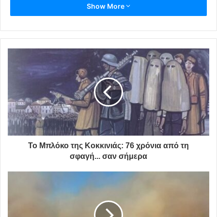
των Daumier και Hogarth,
ο Καβαλλιεράτος
Show More
ανθρωποποιεί τα πάθη μας και τα λάθη μας
και
ξεβράζει στο χαρτί όλες τις τάχατες άγκυρες μας. Με
άλλα λόγια δεν αφήνει τίποτα όρθιο, σε αυτόν το χορό-
λεπτοφυές παρανάλωμα των προσδοκιών μας και των
ματαιωμένων μας ονείρων.
Κοιτώντας λοιπόν τον καθρέπτη μας, βλέπουμε να
σέρνουν το χορό ερινύες και θανάσιμα αμαρτήματα του
ύστερου 20 αιώνα, όπως η γλουτονική εμμονή με την
«βιολογική» γενετικά τροποποιημένη διατροφή μας-
ο
«Κολοκυθάκης»
, ως νέος Archiboldo, όπως η μανία των
Το Μπλόκο της Κοκκινιάς: 76 χρόνια από τη
Σουβενίρ σαν να μην υπάρχουν όνειρα του αύριο παρά
σφαγή... σαν σήμερα
μόνο εικόνες του χτες- οι
«Σταμνούλες»
της
παγκοσμιοποιημένης τουριστικής εκμετάλλευσης, όπως η
καταξίωση μέσω της επίδειξης του πιο εντυπωσιακού
υδατοδέκτη- ο «
Πισινούλης»
τα έχει όλα, από πριβέ