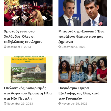
Έκθεση
τέχνες
εικαστικά
Διονύσης Καβαλλιεράτος
bernier-eliades
Χριστούγεννα στο
Μητσοτάκης -Σουνακ : Ένα
Χαλάνδρι- Ολες οι
παράξενο θέατρο που μας
εκδηλώσεις του Δήμου
ζημιώνει
December 5, 2023
December 3, 2023
Εθελοντικός Καθαρισμός
Παγκόσμια Ημέρα
στο Λόφο του Προφήτη Ηλία
Εξάλειψης της Βίας κατά
στη Νέα Πεντέλη
των Γυναικών
November 29, 2023
November 29, 2023