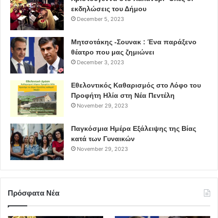
εκδηλώσεις του Δήμου
αλυσοδεμένους
«Αλήτες του Δυτικού Κόσμου»
, μα και
December 5, 2023
τη βαθιά πολιτική ελεγεία της μοιραίας πτώσης όλων των
αυτοκρατοριών στο
«Make America Again»
.
Μητσοτάκης -Σουνακ : Ένα παράξενο
θέατρο που μας ζημιώνει
Agent Provocateur αλλά και εξαίρετος μάστορας της
December 3, 2023
παραστατικής ζωγραφικής και της γλυπτικής, ο
Εθελοντικός Καθαρισμός στο Λόφο του
Καβαλλιεράτος μετουσίωσε τα σχέδια του σε γλυπτά ή
Προφήτη Ηλία στη Νέα Πεντέλη
ίσως και το αντίστροφο, στο πρόσφατο Έργο στην Πόλη
November 29, 2023
του Οργανισμού Πολιτισμού ΝΕΟΝ σε συνεργασία με το
Φεστιβάλ Αθηνών, τοποθετημένα εν χορώ στο Ηρώδειο,
Παγκόσμια Ημέρα Εξάλειψης της Βίας
όπου τα αλλόκοτα αυτά ανδρείκελα εισέβαλλαν στο
κατά των Γυναικών
χώρο του θεατή ως χαρωποί ηθοποιοί στο δράμα της ίδιας
November 29, 2023
του της ζωής.
ΠΗΓΗ: culturenow.gr
Πρόσφατα Νέα