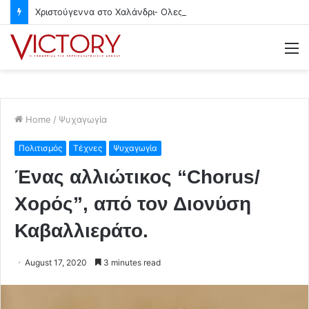
Χριστούγεννα στο Χαλάνδρι- Ολες οι εκδηλώσεις του Δήμου
M
Home
/
Ψυχαγωγία
Πολιτισμός
Τέχνες
Ψυχαγωγία
Ένας αλλιώτικος “Chorus/
Χορός”, από τον Διονύση
Καβαλλιεράτο.
August 17, 2020
3 minutes read