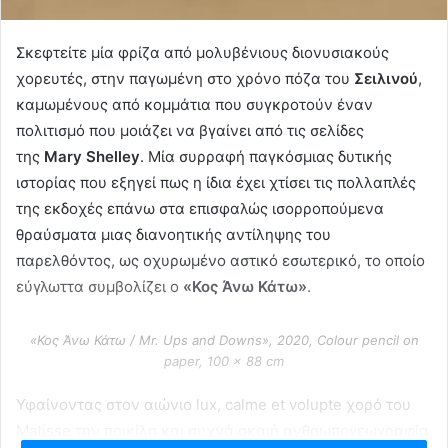
Σκεφτείτε μία φρίζα από μολυβένιους διονυσιακούς
χορευτές, στην παγωμένη στο χρόνο πόζα του
Σειλινού
,
καμωμένους από κομμάτια που συγκροτούν έναν
πολιτισμό που μοιάζει να βγαίνει από τις σελίδες
της
Mary Shelley
. Μία συρραφή παγκόσμιας δυτικής
ιστορίας που εξηγεί πως η ίδια έχει χτίσει τις πολλαπλές
της εκδοχές επάνω στα επισφαλώς ισορροπούμενα
θραύσματα μιας διανοητικής αντίληψης του
παρελθόντος, ως οχυρωμένο αστικό εσωτερικό, το οποίο
εύγλωττα συμβολίζει ο
«Κος Άνω Κάτω»
.
«Κος Άνω Κάτω / Mr. Ups and Downs», 2020, Colour pencil on
paper, 100 x 88 cm
Υφαίνοντας στον αιώνιο lux, calme et volupte χορό του
Matisse την ποικίλη και συχνά σκαιή ανθρωπογεωγραφία