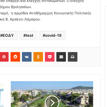
– θα υπάρξει και έλεγχος αντισωμάτων. Ο έλεγχος
Δήμου Βριλησσίων.
ισμό, η αρμόδια Αντιδήμαρχος Κοινωνικής Πολιτικής
 κα Β. Αρσένη-Λάμπρου.
ΕΟΔΥ
test
covid-19
Pinterest
Reddit
VKontakte
Odnoklassniki
Pocket
Share via Email
Print