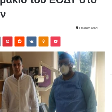
ων
1 minute read
Tumblr
Pinterest
Reddit
VKontakte
Odnoklassniki
Pocket