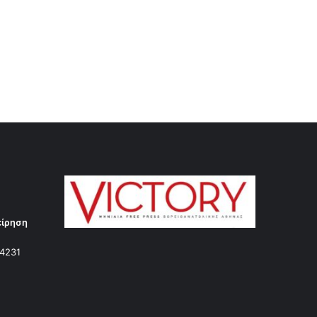
είρηση
14231