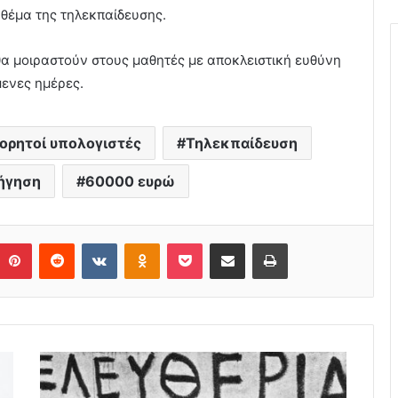
 θέμα της τηλεκπαίδευσης.
θα μοιραστούν στους μαθητές με αποκλειστική ευθύνη
ενες ημέρες.
ορητοί υπολογιστές
Τηλεκπαίδευση
ήγηση
60000 ευρώ
Pinterest
Reddit
VKontakte
Odnoklassniki
Pocket
Share via Email
Print