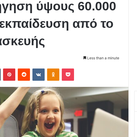
ήγηση ύψους 60.000
λεκπαίδευση από το
ασκευής
Less than a minute
Tumblr
Pinterest
Reddit
VKontakte
Odnoklassniki
Pocket