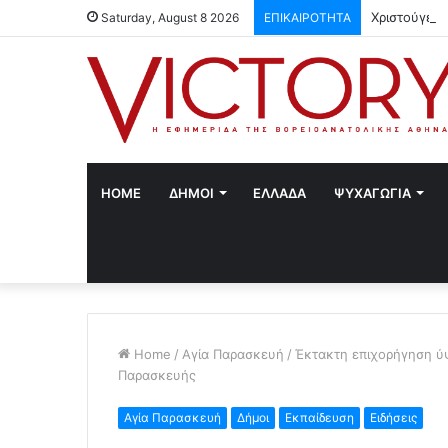
Χριστούγενν
Saturday, August 8 2026
ΕΠΙΚΑΙΡΟΤΗΤΑ
HOME
ΔΗΜΟΙ
ΕΛΛΑΔΑ
ΨΥΧΑΓΩΓΙΑ
Home
/
Αγία Παρασκευή
/
Έκτακτη επιχορήγηση ύψ
Παρασκευής
Αγία Παρασκευή
Δήμοι
Εκπαίδευση
Ειδήσεις