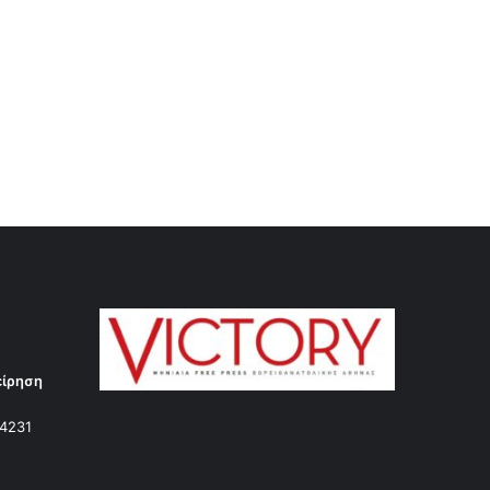
είρηση
14231