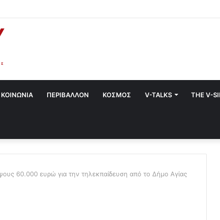
α στο Χαλάνδρι- Ολες οι εκδηλώσεις του Δήμου
ΚΟΙΝΩΝΙΑ
ΠΕΡΙΒΑΛΛΟΝ
ΚΟΣΜΟΣ
V-TALKS
THE V-S
ους 60.000 ευρώ για την τηλεκπαίδευση από το Δήμο Αγίας